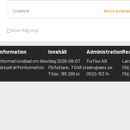
Lösenord
Glömt använd
Kom ihåg mig!
Information
Innehåll
Administration
Red
Informationsblad om Alex
Idag 2026-08-07
Forflex AB
Lar
Aktuell driftinformation
Författare: 7 048 st
adm@alex.se
Föl
Titlar: 185 299 st
0520-153 14
Föl