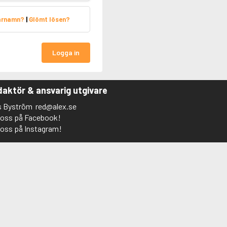
arnamn?
|
Glömt lösen?
Logga in
aktör & ansvarig utgivare
s Byström
red@alex.se
j oss på Facebook!
j oss på Instagram!