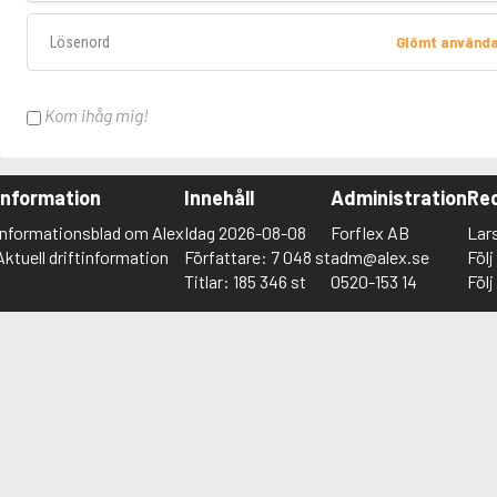
Lösenord
Glömt använd
Kom ihåg mig!
Information
Innehåll
Administration
Red
Informationsblad om Alex
Idag 2026-08-08
Forflex AB
Lar
Aktuell driftinformation
Författare: 7 048 st
adm@alex.se
Föl
Titlar: 185 346 st
0520-153 14
Föl