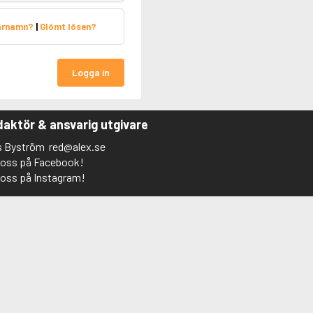
arnamn?
|
Glömt lösen?
Logga in
aktör & ansvarig utgivare
s Byström
red@alex.se
j oss på Facebook!
j oss på Instagram!