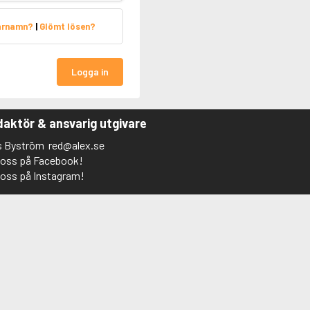
arnamn?
|
Glömt lösen?
Logga in
aktör & ansvarig utgivare
s Byström
red@alex.se
j oss på Facebook!
j oss på Instagram!