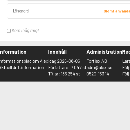
Lösenord
Glömt använd
Kom ihåg mig!
Information
Innehåll
Administration
Red
Informationsblad om Alex
Idag 2026-08-06
Forflex AB
Lar
Aktuell driftinformation
Författare: 7 047 st
adm@alex.se
Föl
Titlar: 185 254 st
0520-153 14
Föl