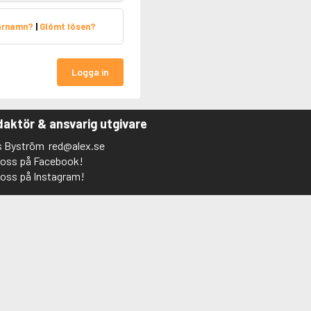
arnamn?
|
Glömt lösen?
Logga in
aktör & ansvarig utgivare
s Byström
red@alex.se
j oss på Facebook!
j oss på Instagram!