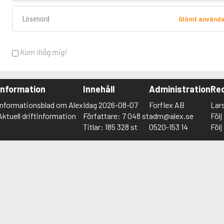
Lösenord
Glömt använd
Kom ihåg mig!
Information
Innehåll
Administration
Red
Informationsblad om Alex
Idag 2026-08-07
Forflex AB
Lar
Aktuell driftinformation
Författare: 7 048 st
adm@alex.se
Föl
Titlar: 185 328 st
0520-153 14
Föl