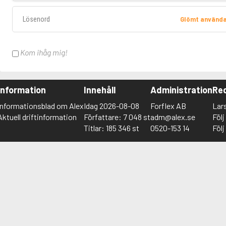
Lösenord
Glömt använd
Kom ihåg mig!
Information
Innehåll
Administration
Red
Informationsblad om Alex
Idag 2026-08-08
Forflex AB
Lar
Aktuell driftinformation
Författare: 7 048 st
adm@alex.se
Föl
Titlar: 185 346 st
0520-153 14
Föl