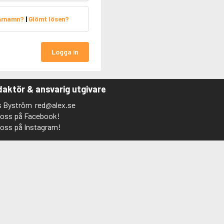
arnamn?
|
Glömt lösen?
Logga in
aktör & ansvarig utgivare
s Byström
red@alex.se
j oss på Facebook!
j oss på Instagram!