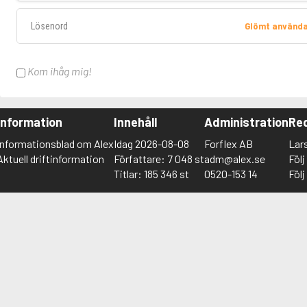
Lösenord
Glömt använd
Kom ihåg mig!
Information
Innehåll
Administration
Red
Informationsblad om Alex
Idag 2026-08-08
Forflex AB
Lar
Aktuell driftinformation
Författare: 7 048 st
adm@alex.se
Föl
Titlar: 185 346 st
0520-153 14
Föl