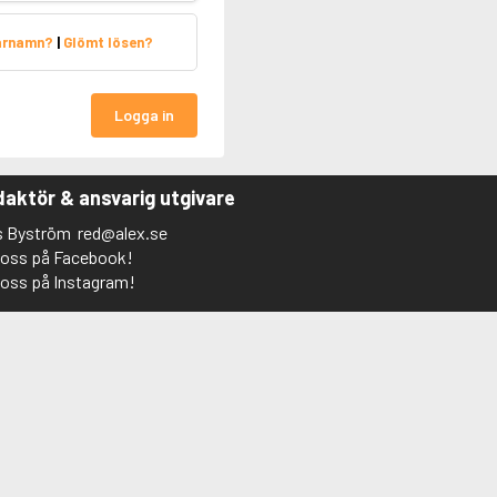
arnamn?
|
Glömt lösen?
Logga in
aktör & ansvarig utgivare
s Byström
red@alex.se
j oss på Facebook!
j oss på Instagram!