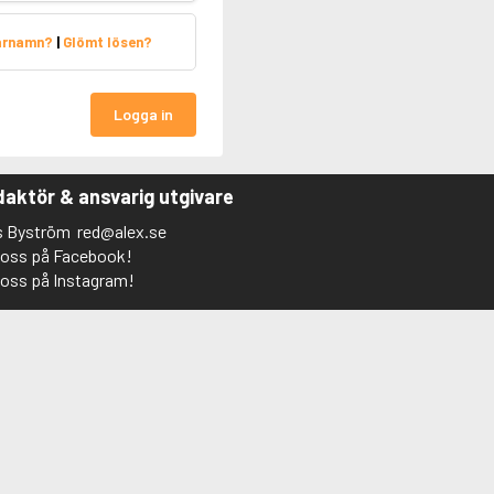
arnamn?
|
Glömt lösen?
Logga in
aktör & ansvarig utgivare
s Byström
red@alex.se
j oss på Facebook!
j oss på Instagram!