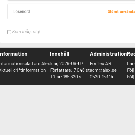
Lösenord
Glömt använd
Kom ihåg mig!
Information
Innehåll
Administration
Red
Informationsblad om Alex
Idag 2026-08-07
Forflex AB
Lar
Aktuell driftinformation
Författare: 7 048 st
adm@alex.se
Föl
Titlar: 185 320 st
0520-153 14
Föl