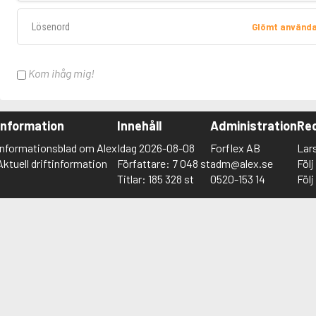
Lösenord
Glömt använd
Kom ihåg mig!
Information
Innehåll
Administration
Red
Informationsblad om Alex
Idag 2026-08-08
Forflex AB
Lar
Aktuell driftinformation
Författare: 7 048 st
adm@alex.se
Föl
Titlar: 185 328 st
0520-153 14
Föl