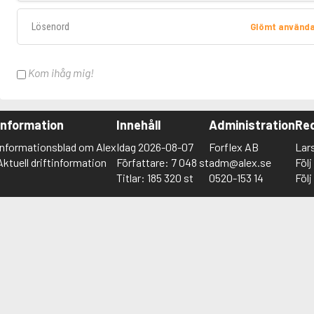
Lösenord
Glömt använd
Kom ihåg mig!
Information
Innehåll
Administration
Red
Informationsblad om Alex
Idag 2026-08-07
Forflex AB
Lar
Aktuell driftinformation
Författare: 7 048 st
adm@alex.se
Föl
Titlar: 185 320 st
0520-153 14
Föl