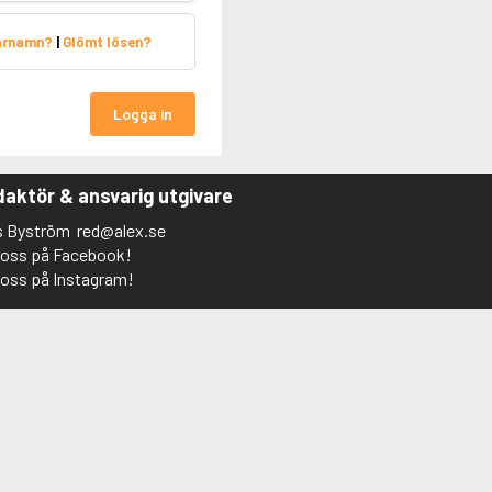
arnamn?
|
Glömt lösen?
Logga in
aktör & ansvarig utgivare
s Byström
red@alex.se
j oss på Facebook!
j oss på Instagram!