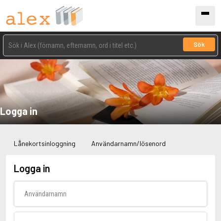
Sök
Logga in
Lånekortsinloggning
Användarnamn/lösenord
Logga in
Användarnamn
Lösenord