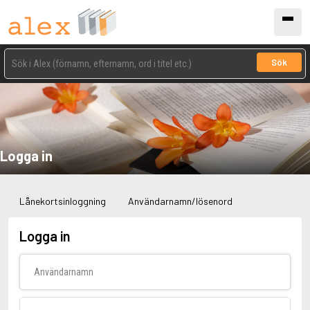
Sök
Logga in
Lånekortsinloggning
Användarnamn/lösenord
Logga in
Användarnamn
Lösenord