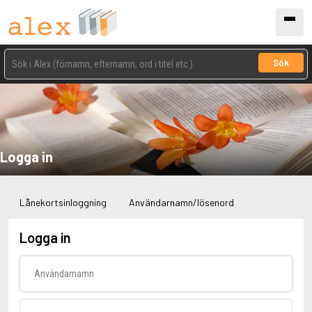
Sök
Logga in
Lånekortsinloggning
Användarnamn/lösenord
Logga in
Användarnamn
Lösenord