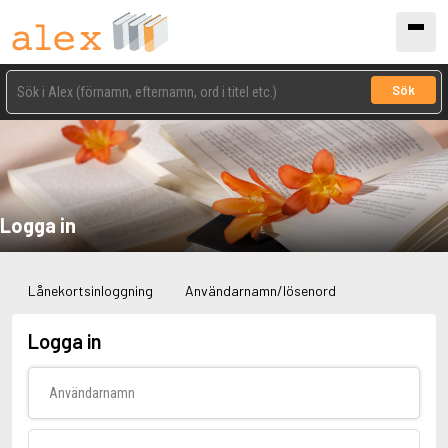
Sök
Logga in
Lånekortsinloggning
Användarnamn/lösenord
Logga in
Användarnamn
Lösenord