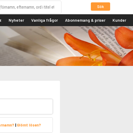
Sök
z
Nyheter
Vanliga frågor
Abonnemang & priser
Kunder
arnamn?
|
Glömt lösen?