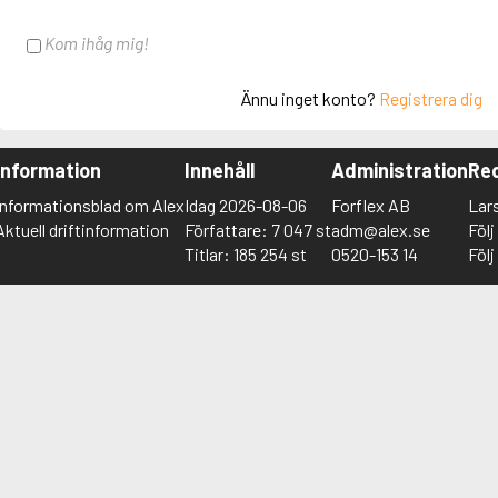
Kom ihåg mig!
Ännu inget konto?
Registrera dig
Information
Innehåll
Administration
Red
Informationsblad om Alex
Idag 2026-08-06
Forflex AB
Lar
Aktuell driftinformation
Författare: 7 047 st
adm@alex.se
Föl
Titlar: 185 254 st
0520-153 14
Föl