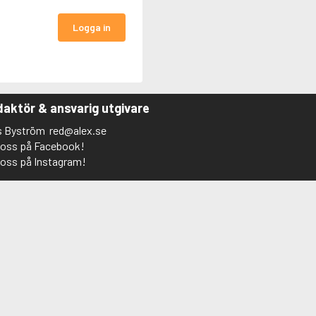
Logga in
aktör & ansvarig utgivare
s Byström
red@alex.se
j oss på Facebook!
j oss på Instagram!