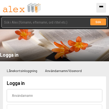
Sök
Logga in
Lånekortsinloggning
Användarnamn/lösenord
Logga in
Användarnamn
Lösenord