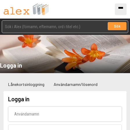
Sök
Logga in
Lånekortsinloggning
Användarnamn/lösenord
Logga in
Användarnamn
Lösenord