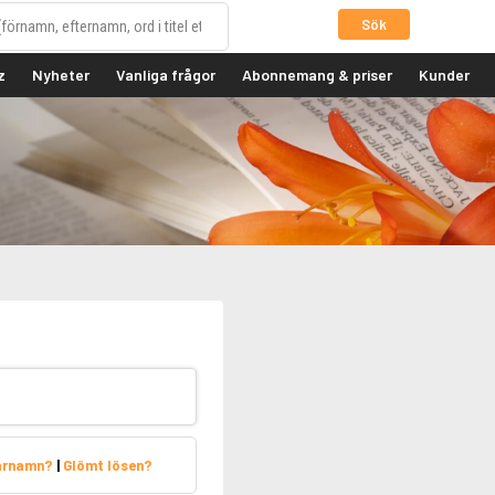
Sök
z
Nyheter
Vanliga frågor
Abonnemang & priser
Kunder
arnamn?
|
Glömt lösen?