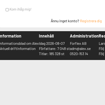
Kom ihåg mig!
Ännu inget konto?
Registrera dig
Information
Innehåll
Administration
Red
Informationsblad om Alex
Idag 2026-08-07
Forflex AB
Lar
Aktuell driftinformation
Författare: 7 048 st
adm@alex.se
Föl
Titlar: 185 328 st
0520-153 14
Föl