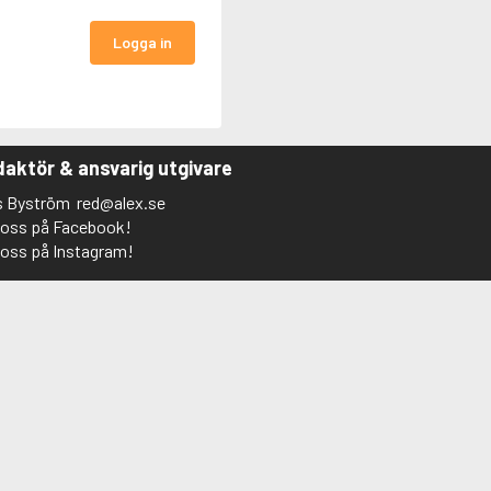
Logga in
aktör & ansvarig utgivare
s Byström
red@alex.se
j oss på Facebook!
j oss på Instagram!