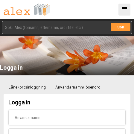
Sök
Logga in
Lånekortsinloggning
Användarnamn/lösenord
Logga in
Användarnamn
Lösenord