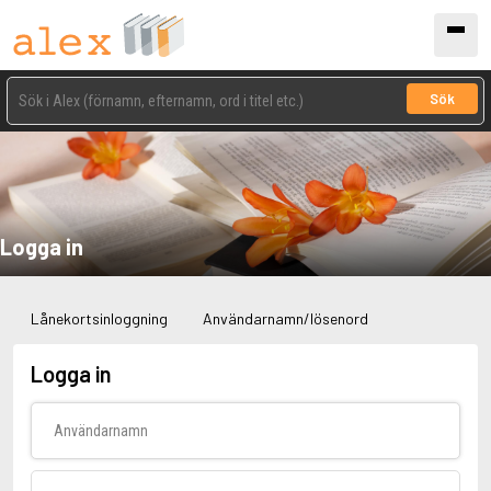
Sök
Logga in
Lånekortsinloggning
Användarnamn/lösenord
Logga in
Användarnamn
Lösenord