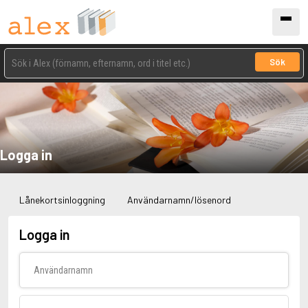
Sök
Logga in
Lånekortsinloggning
Användarnamn/lösenord
Logga in
Användarnamn
Lösenord