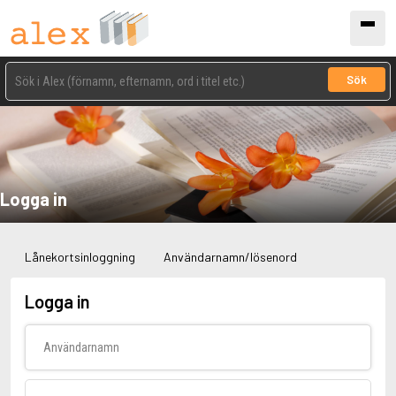
Sök
Logga in
Lånekortsinloggning
Användarnamn/lösenord
Logga in
Användarnamn
Lösenord