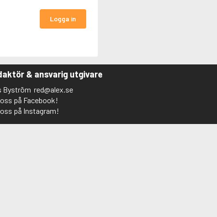
Logga in
aktör & ansvarig utgivare
s Byström
red@alex.se
j oss på Facebook!
j oss på Instagram!