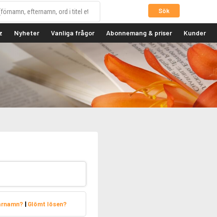
Sök
z
Nyheter
Vanliga frågor
Abonnemang & priser
Kunder
arnamn?
|
Glömt lösen?