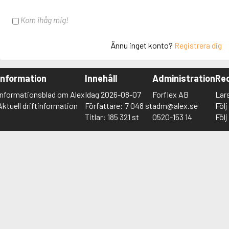
Kom ihåg mig!
Ännu inget konto?
Registrera dig
Information
Innehåll
Administration
Red
Informationsblad om Alex
Idag 2026-08-07
Forflex AB
Lar
Aktuell driftinformation
Författare: 7 048 st
adm@alex.se
Föl
Titlar: 185 321 st
0520-153 14
Föl