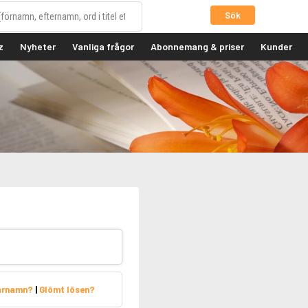
Sök
z
Nyheter
Vanliga frågor
Abonnemang & priser
Kunder
arnamn?
|
Glömt lösen?