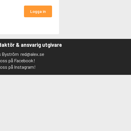
Logga in
aktör & ansvarig utgivare
s Byström
red@alex.se
j oss på Facebook!
j oss på Instagram!