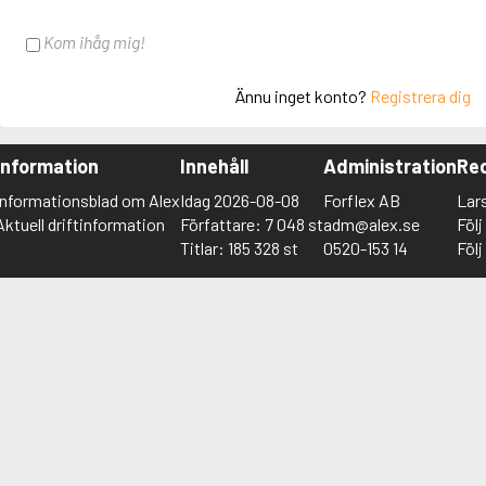
Kom ihåg mig!
Ännu inget konto?
Registrera dig
Information
Innehåll
Administration
Red
Informationsblad om Alex
Idag 2026-08-08
Forflex AB
Lar
Aktuell driftinformation
Författare: 7 048 st
adm@alex.se
Föl
Titlar: 185 328 st
0520-153 14
Föl