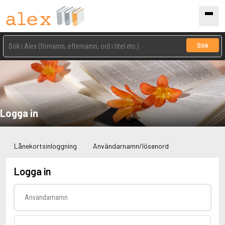
Sök
Logga in
Lånekortsinloggning
Användarnamn/lösenord
Logga in
Användarnamn
Lösenord