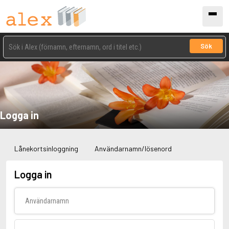
Sök
Logga in
Lånekortsinloggning
Användarnamn/lösenord
Logga in
Användarnamn
Lösenord