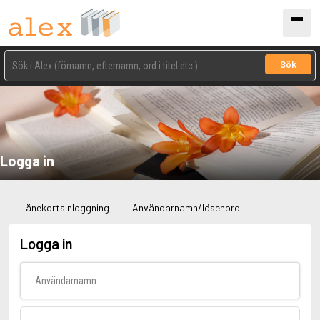
Sök
Logga in
Lånekortsinloggning
Användarnamn/lösenord
Logga in
Användarnamn
Lösenord