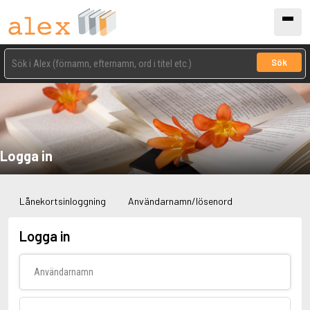
Sök
Logga in
Lånekortsinloggning
Användarnamn/lösenord
Logga in
Användarnamn
Lösenord