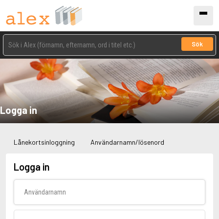
Sök
Logga in
Lånekortsinloggning
Användarnamn/lösenord
Logga in
Användarnamn
Lösenord