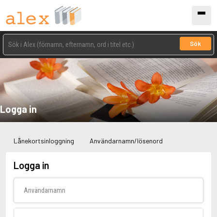
Sök
Logga in
Lånekortsinloggning
Användarnamn/lösenord
Logga in
Användarnamn
Lösenord