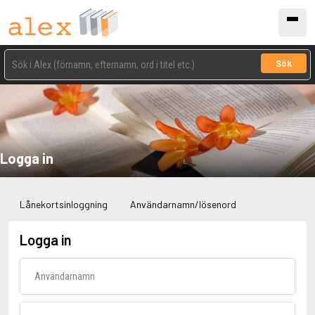
Sök
Logga in
Lånekortsinloggning
Användarnamn/lösenord
Logga in
Användarnamn
Lösenord