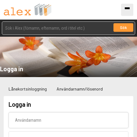
Sök
Logga in
Lånekortsinloggning
Användarnamn/lösenord
Logga in
Användarnamn
Lösenord