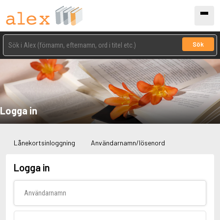
Sök
Logga in
Lånekortsinloggning
Användarnamn/lösenord
Logga in
Användarnamn
Lösenord