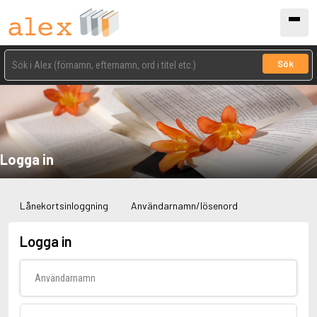
Sök
Logga in
Lånekortsinloggning
Användarnamn/lösenord
Logga in
Användarnamn
Lösenord