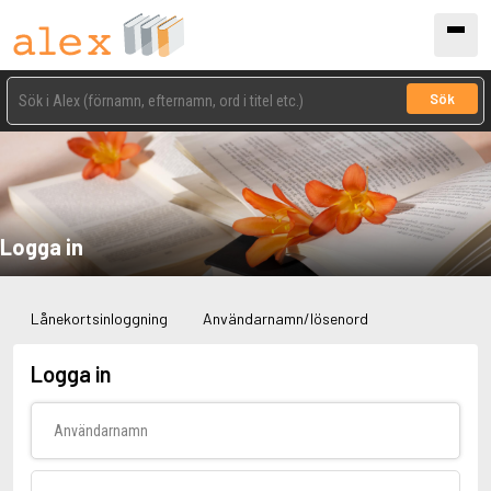
Sök
Logga in
Lånekortsinloggning
Användarnamn/lösenord
Logga in
Användarnamn
Lösenord