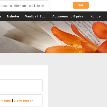
Sök
z
Nyheter
Vanliga frågor
Abonnemang & priser
Kunder
arnamn?
|
Glömt lösen?