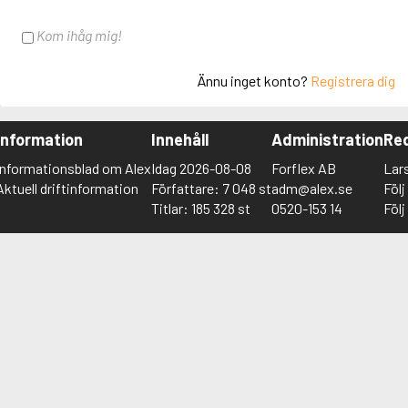
Kom ihåg mig!
Ännu inget konto?
Registrera dig
Information
Innehåll
Administration
Red
Informationsblad om Alex
Idag 2026-08-08
Forflex AB
Lar
Aktuell driftinformation
Författare: 7 048 st
adm@alex.se
Föl
Titlar: 185 328 st
0520-153 14
Föl