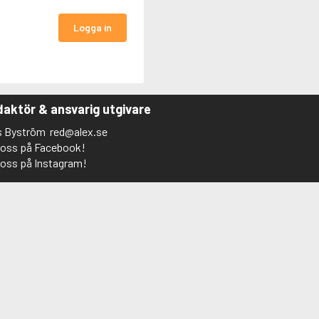
Logga in
aktör & ansvarig utgivare
s Byström
red@alex.se
j oss på Facebook!
j oss på Instagram!