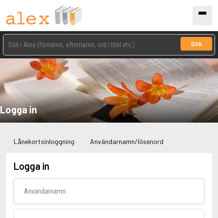
Sök
Logga in
Lånekortsinloggning
Användarnamn/lösenord
Logga in
Användarnamn
Lösenord