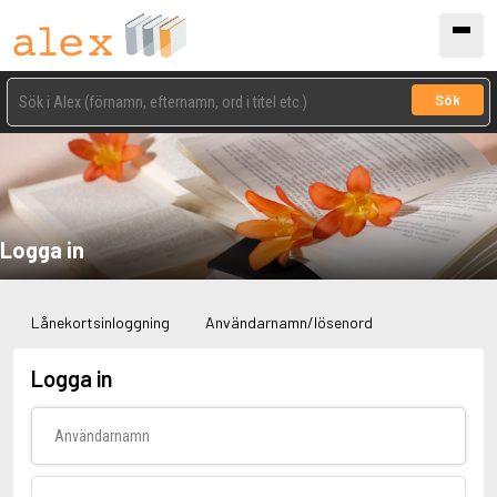
Sök
Logga in
Lånekortsinloggning
Användarnamn/lösenord
Logga in
Användarnamn
Lösenord