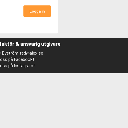
Logga in
aktör & ansvarig utgivare
s Byström
red@alex.se
j oss på Facebook!
j oss på Instagram!