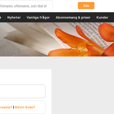
Sök
z
Nyheter
Vanliga frågor
Abonnemang & priser
Kunder
arnamn?
|
Glömt lösen?