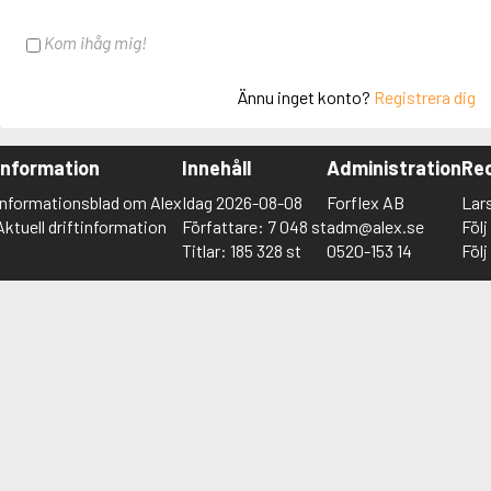
Kom ihåg mig!
Ännu inget konto?
Registrera dig
Information
Innehåll
Administration
Red
Informationsblad om Alex
Idag 2026-08-08
Forflex AB
Lar
Aktuell driftinformation
Författare: 7 048 st
adm@alex.se
Föl
Titlar: 185 328 st
0520-153 14
Föl