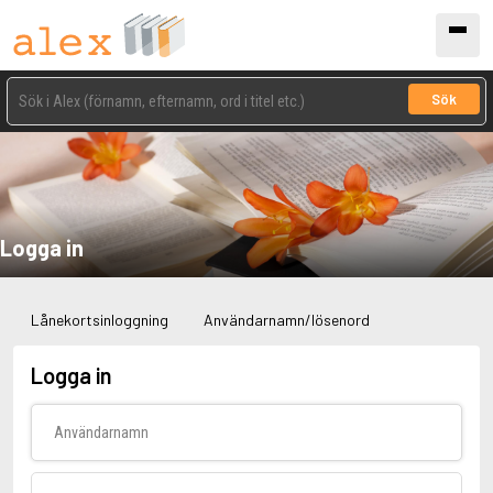
Sök
Logga in
Lånekortsinloggning
Användarnamn/lösenord
Logga in
Användarnamn
Lösenord