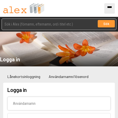
Sök
Logga in
Lånekortsinloggning
Användarnamn/lösenord
Logga in
Användarnamn
Lösenord