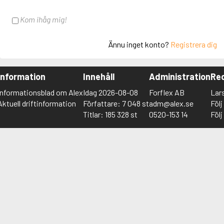
Kom ihåg mig!
Ännu inget konto?
Registrera dig
Information
Innehåll
Administration
Red
Informationsblad om Alex
Idag 2026-08-08
Forflex AB
Lar
Aktuell driftinformation
Författare: 7 048 st
adm@alex.se
Föl
Titlar: 185 328 st
0520-153 14
Föl