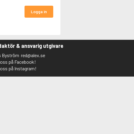
Logga in
aktör & ansvarig utgivare
s Byström
red@alex.se
j oss på Facebook!
j oss på Instagram!