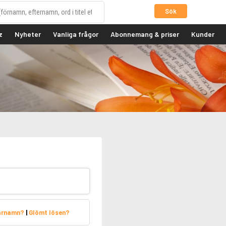
Sök
z
Nyheter
Vanliga frågor
Abonnemang & priser
Kunder
arnamn?
|
Glömt lösen?