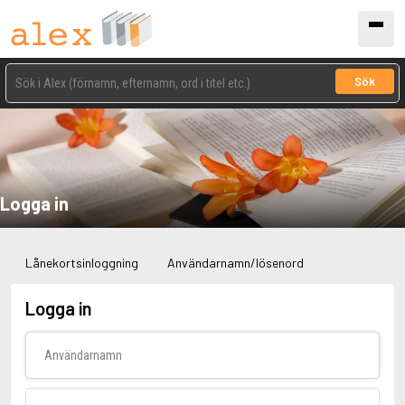
Sök
Logga in
Lånekortsinloggning
Användarnamn/lösenord
Logga in
Användarnamn
Lösenord