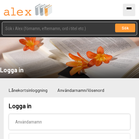
Sök
Logga in
Lånekortsinloggning
Användarnamn/lösenord
Logga in
Användarnamn
Lösenord