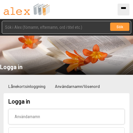
Sök
Logga in
Lånekortsinloggning
Användarnamn/lösenord
Logga in
Användarnamn
Lösenord