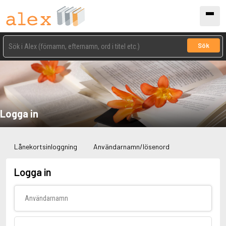
Sök
Logga in
Lånekortsinloggning
Användarnamn/lösenord
Logga in
Användarnamn
Lösenord