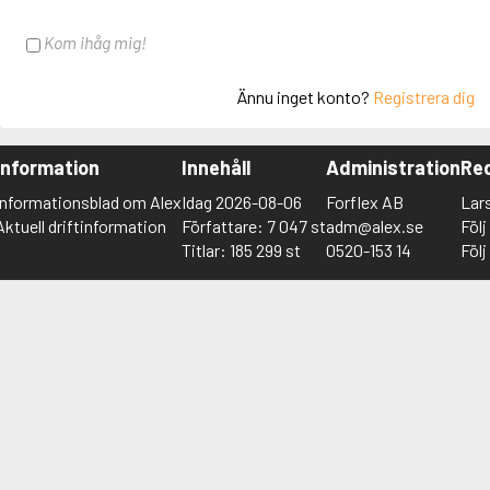
Kom ihåg mig!
Ännu inget konto?
Registrera dig
Information
Innehåll
Administration
Red
Informationsblad om Alex
Idag 2026-08-06
Forflex AB
Lar
Aktuell driftinformation
Författare: 7 047 st
adm@alex.se
Föl
Titlar: 185 299 st
0520-153 14
Föl