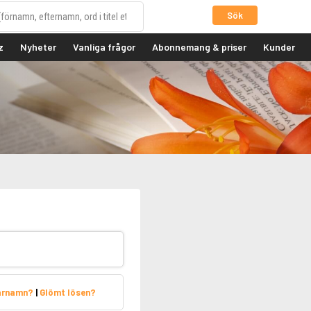
Sök
z
Nyheter
Vanliga frågor
Abonnemang & priser
Kunder
arnamn?
|
Glömt lösen?