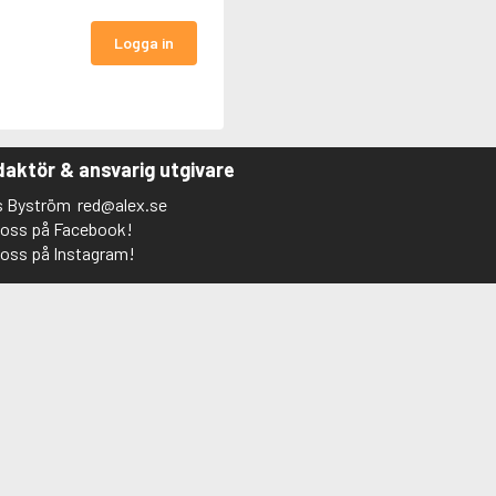
Logga in
aktör & ansvarig utgivare
s Byström
red@alex.se
j oss på Facebook!
j oss på Instagram!