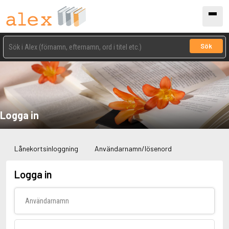
Sök
Logga in
Lånekortsinloggning
Användarnamn/lösenord
Logga in
Användarnamn
Lösenord