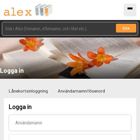
Sök
Logga in
Lånekortsinloggning
Användarnamn/lösenord
Logga in
Användarnamn
Lösenord