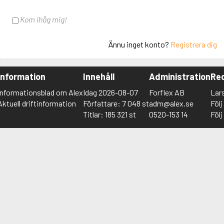
Kom ihåg mig!
Ännu inget konto?
Registrera dig
Information
Innehåll
Administration
Red
Informationsblad om Alex
Idag 2026-08-07
Forflex AB
Lar
Aktuell driftinformation
Författare: 7 048 st
adm@alex.se
Föl
Titlar: 185 321 st
0520-153 14
Föl