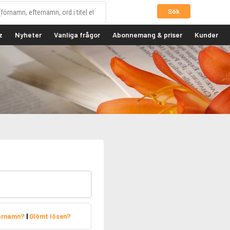
Sök
z
Nyheter
Vanliga frågor
Abonnemang & priser
Kunder
arnamn?
|
Glömt lösen?