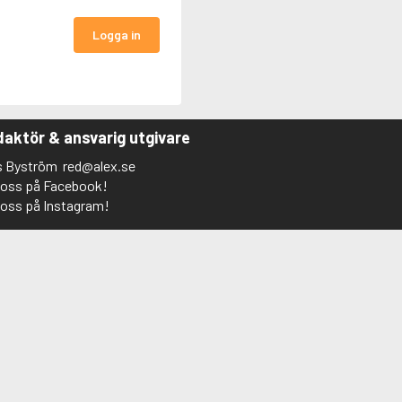
Logga in
aktör & ansvarig utgivare
s Byström
red@alex.se
j oss på Facebook!
j oss på Instagram!