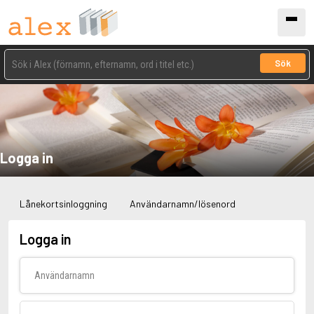
Sök
Logga in
Lånekortsinloggning
Användarnamn/lösenord
Logga in
Användarnamn
Lösenord